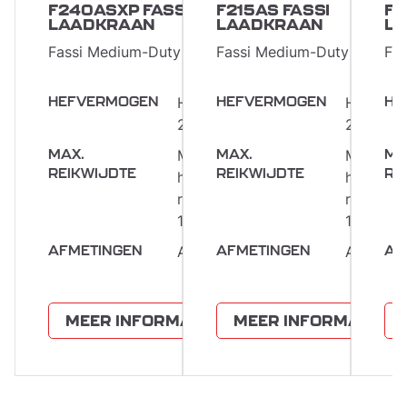
F240ASXP FASSI
F215AS FASSI
F2
LAADKRAAN
LAADKRAAN
L
Fassi Medium-Duty kranen
Fassi Medium-Duty kranen
Fas
HEFVERMOGEN
Hijsmoment
HEFVERMOGEN
Hijsmom
HE
23,85 mt
22,0 mt
MAX.
Maximale
MAX.
Maximal
MA
REIKWIJDTE
REIKWIJDTE
RE
hydraulische
hydrauli
reikwijdte
reikwijdt
16,15 m
16,15 m
AFMETINGEN
AFMETINGEN
Afmetingen (B x L x H) 2,48 x 1,04 x 2,41 m
AF
MEER INFORMATIE →
MEER INFORMATIE →