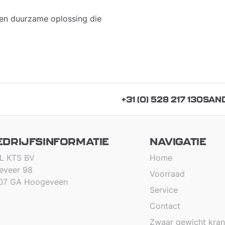
 en duurzame oplossing die
+31 (0) 528 217 130
SAN
EDRIJFSINFORMATIE
NAVIGATIE
L KTS BV
Home
teveer 98
Voorraad
07 GA Hoogeveen
Service
Contact
Zwaar gewicht kra