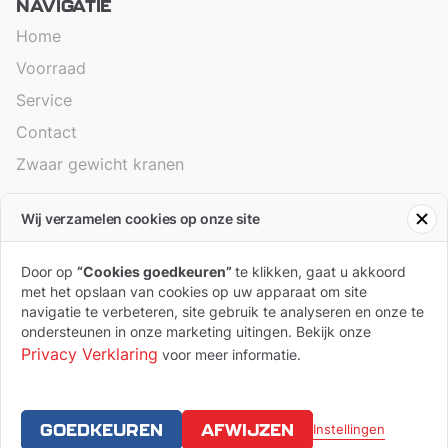
NAVIGATIE
Home
Voorraad
Service
Contact
Zwaar gewicht kranen
Wij verzamelen cookies op onze site
ALGEMEEN
Branches
Door op
“Cookies goedkeuren”
te klikken, gaat u akkoord
met het opslaan van cookies op uw apparaat om site
Algemene voorwaarden
navigatie te verbeteren, site gebruik te analyseren en onze te
ondersteunen in onze marketing uitingen. Bekijk onze
Privacy Statement
Privacy Verklaring
voor meer informatie.
Cookies
GOEDKEUREN
AFWIJZEN
Instellingen
Copyright Pol
Ontworpen en ontwikkeld door