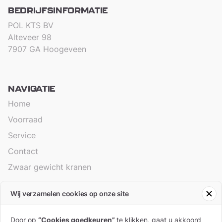
BEDRIJFSINFORMATIE
POL KTS BV
Alteveer 98
7907 GA Hoogeveen
NAVIGATIE
Home
Voorraad
Service
Contact
Zwaar gewicht kranen
Wij verzamelen cookies op onze site
ALGEMEEN
Branches
Door op
“Cookies goedkeuren”
te klikken, gaat u akkoord