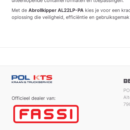
uiteenlopende containerformaten en toepassingen.
Met de
Abrollkipper AL22LP-PA
kies je voor een kra
oplossing die veiligheid, efficiëntie en gebruiksgema
B
PO
Al
Officieel dealer van:
79