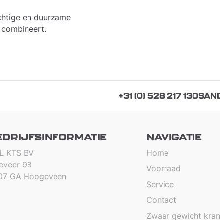
chtige en duurzame
k combineert.
+31 (0) 528 217 130
SAN
EDRIJFSINFORMATIE
NAVIGATIE
L KTS BV
Home
teveer 98
Voorraad
07 GA Hoogeveen
Service
Contact
Zwaar gewicht kra