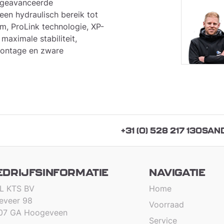
n geavanceerde
een hydraulisch bereik tot
em, ProLink technologie, XP-
maximale stabiliteit,
 montage en zware
+31 (0) 528 217 130
SAN
EDRIJFSINFORMATIE
NAVIGATIE
L KTS BV
Home
teveer 98
Voorraad
07 GA Hoogeveen
Service