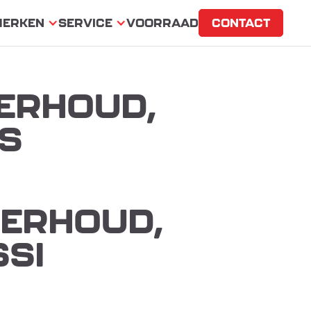
MERKEN
SERVICE
VOORRAAD
CONTACT
DERHOUD,
TS
DERHOUD,
SSI