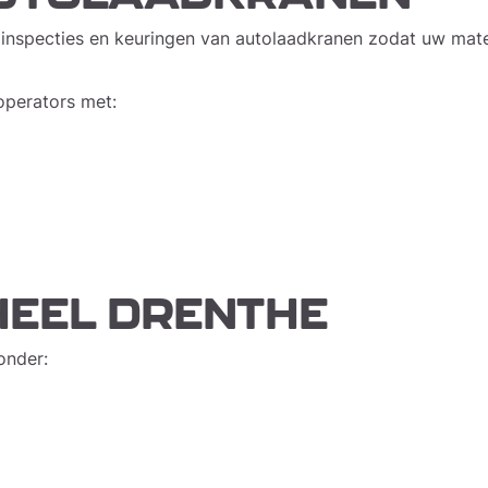
t inspecties en keuringen van autolaadkranen zodat uw mate
operators met:
HEEL DRENTHE
onder: