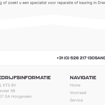
of zoekt u een specialist voor reparatie of keuring in Dre
+31 (0) 528 217 130
SAN
EDRIJFSINFORMATIE
NAVIGATIE
L KTS BV
Home
teveer 98
Voorraad
07 GA Hoogeveen
Service