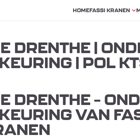
HOME
FASSI KRANEN
CE DRENTHE | ON
KEURING | POL K
CE DRENTHE – ON
 KEURING VAN FA
RANEN