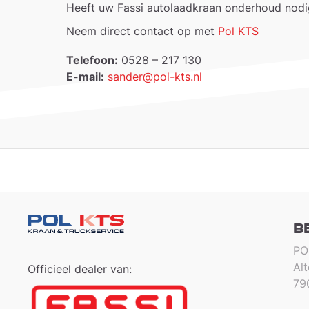
Heeft uw Fassi autolaadkraan onderhoud nodig 
Neem direct contact op met
Pol KTS
Telefoon:
0528 – 217 130
E-mail:
sander@pol-kts.nl
B
PO
Al
Officieel dealer van:
79