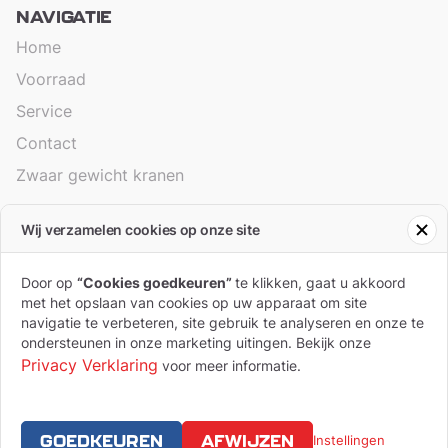
NAVIGATIE
Home
Voorraad
Service
Contact
Zwaar gewicht kranen
Wij verzamelen cookies op onze site
ALGEMEEN
Branches
Door op
“Cookies goedkeuren”
te klikken, gaat u akkoord
met het opslaan van cookies op uw apparaat om site
Algemene voorwaarden
navigatie te verbeteren, site gebruik te analyseren en onze te
ondersteunen in onze marketing uitingen. Bekijk onze
Privacy Statement
Privacy Verklaring
voor meer informatie.
Cookies
GOEDKEUREN
AFWIJZEN
Instellingen