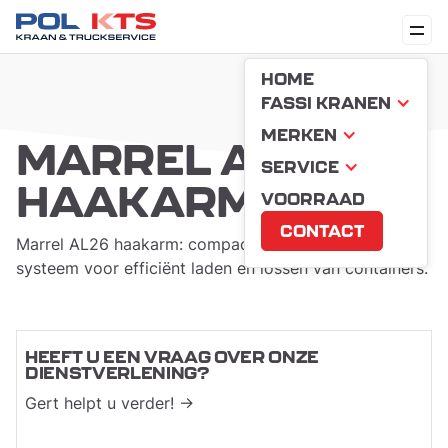
HOME
FASSI KRANEN
MERKEN
MARREL AL26
SERVICE
HAAKARM
VOORRAAD
CONTACT
Marrel AL26 haakarm: compact en sterk hydraulisch
systeem voor efficiënt laden en lossen van containers.
HEEFT U EEN VRAAG OVER ONZE
DIENSTVERLENING?
Gert helpt u verder! →